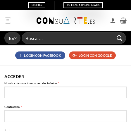
Saltar
OFERTAS
TU TIENDA ONLINE GRATIS
al
contenido
Buscar
por:
LOGIN CON
FACEBOOK
LOGIN CON
GOOGLE
ACCEDER
Obligatorio
Nombre de usuario o correo electrónico
*
Obligatorio
Contraseña
*