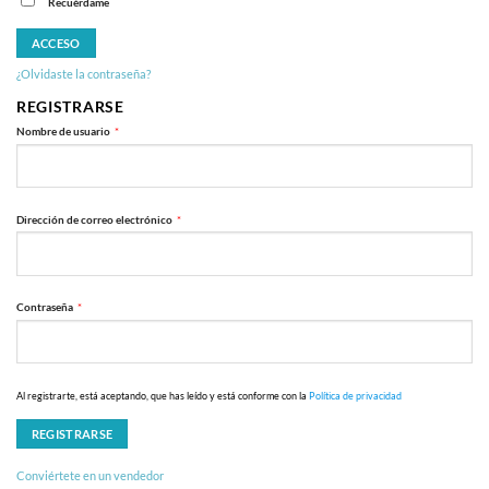
Recuérdame
ACCESO
¿Olvidaste la contraseña?
REGISTRARSE
Obligatorio
Nombre de usuario
*
Obligatorio
Dirección de correo electrónico
*
Obligatorio
Contraseña
*
Al registrarte, está aceptando, que has leído y está conforme con la
Política de privacidad
REGISTRARSE
Conviértete en un vendedor