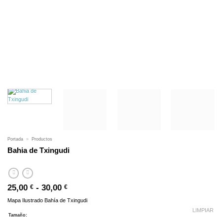
Portada
»
Productos
Bahia de Txingudi
Rango
25,00
-
30,00
€
€
de
Mapa Ilustrado Bahía de Txingudi
precios:
desde
LIMPIAR
Tamaño:
25,00 €