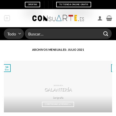
Saltar
OFERTAS
TU TIENDA ONLINE GRATIS
al
contenido
Buscar
por:
ARCHIVOS MENSUALES:
JULIO 2021
14
1
Ene
No
SERIGRAFÍA
GALANTERÍA
Serigrafía
CONTINUAR LEYENDO
→