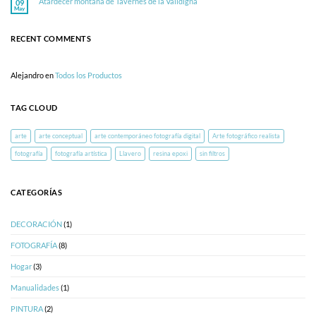
Atardecer montaña de Tavernes de la Valldigna
09
la
Atardecer
May
Valldigna
montaña
No
de
hay
Tavernes
comentarios
de
en
la
Atardecer
RECENT COMMENTS
Valldigna
montaña
de
Tavernes
de
la
Alejandro
en
Todos los Productos
Valldigna
TAG CLOUD
arte
arte conceptual
arte contemporáneo fotografía digital
Arte fotográfico realista
fotografía
fotografía artística
Llavero
resina epoxi
sin filtros
CATEGORÍAS
DECORACIÓN
(1)
FOTOGRAFÍA
(8)
Hogar
(3)
Manualidades
(1)
PINTURA
(2)