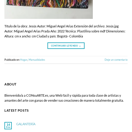
Título de la obra: Jesús Autor: Miguel Angel Arias Extensión del archivo: Jesús.jpg
Autor: Miguel Angel Arias Prada Año: 2022 Técnica: Plastilina sobre mdf Dimensiones:
Altura: cm x ancho: cm Ciudad y país: Bogotá- Colombia
CONTINUAR LEYENDO
→
Publicado en
Hogar
,
Manualidades
Deje un comentario
ABOUT
Bienvenido/a a CONsuARTE.es, una Web fácil y rápida para toda clase de artistas y
amantes del arte con ganas de vender sus creaciones de manera totalmente gratuita.
LATEST POSTS
GALANTERÍA
14
Ene
No
hay