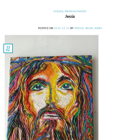
HOGAR
,
MANUALIDADES
Jesús
POSTED ON
2022-12-12
BY
MIGUEL ANGEL ARIAS
12
Dic