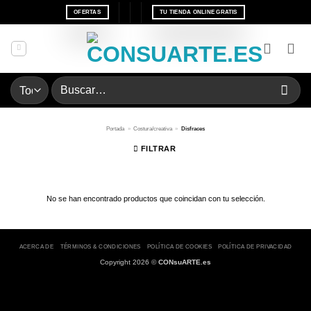
Saltar
OFERTAS
TU TIENDA ONLINE GRATIS
al
contenido
Buscar
por:
Portada
»
Costura/creativa
»
Disfraces
FILTRAR
No se han encontrado productos que coincidan con tu selección.
ACERCA DE
TÉRMINOS & CONDICIONES
POLÍTICA DE COOKIES
POLÍTICA DE PRIVACIDAD
Copyright 2026 ©
CONsuARTE.es