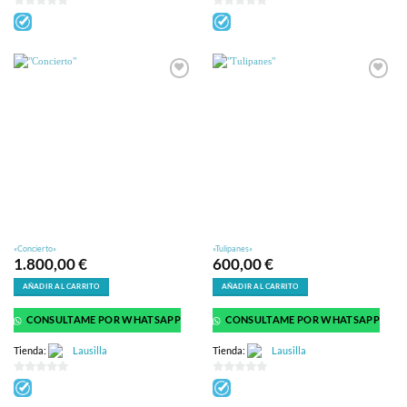
0
0
de
de
5
5
«Concierto»
«Tulipanes»
1.800,00
€
600,00
€
AÑADIR AL CARRITO
AÑADIR AL CARRITO
CONSULTAME POR WHATSAPP
CONSULTAME POR WHATSAPP
Tienda:
Lausilla
Tienda:
Lausilla
0
0
de
de