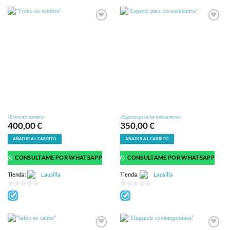
5
5
«Trono en sombra»
«Espacio para los encuentros»
400,00
€
350,00
€
AÑADIR AL CARRITO
AÑADIR AL CARRITO
CONSULTAME POR WHATSAPP
CONSULTAME POR WHATSAPP
Tienda:
Lausilla
Tienda:
Lausilla
0
0
de
de
5
5