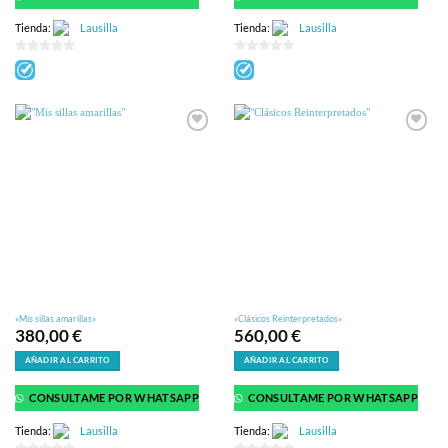
Tienda:
Lausilla
Tienda:
Lausilla
0
0
de
de
5
5
«Mis sillas amarillas»
«Clásicos Reinterpretados»
380,00
€
560,00
€
AÑADIR AL CARRITO
AÑADIR AL CARRITO
CONSULTAME POR WHATSAPP
CONSULTAME POR WHATSAPP
Tienda:
Lausilla
Tienda:
Lausilla