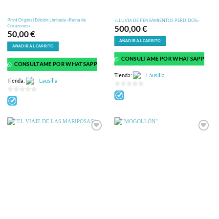
Print Original Edición Limitada «Reina de
«LLUVIA DE PENSAMIENTOS PERDIDOS»
Corazones»
500,00
€
50,00
€
AÑADIR AL CARRITO
AÑADIR AL CARRITO
CONSULTAME POR WHATSAPP
CONSULTAME POR WHATSAPP
Tienda:
Lausilla
Tienda:
Lausilla
0
0
de
de
5
5