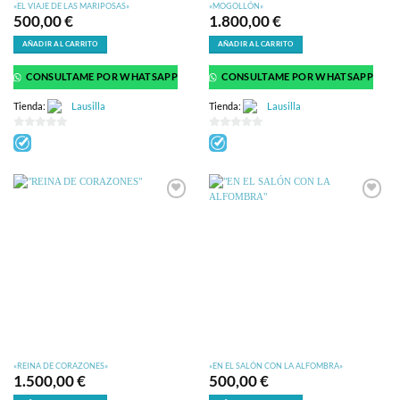
«EL VIAJE DE LAS MARIPOSAS»
«MOGOLLÓN»
500,00
€
1.800,00
€
AÑADIR AL CARRITO
AÑADIR AL CARRITO
CONSULTAME POR WHATSAPP
CONSULTAME POR WHATSAPP
Tienda:
Lausilla
Tienda:
Lausilla
0
0
de
de
5
5
«REINA DE CORAZONES»
«EN EL SALÓN CON LA ALFOMBRA»
1.500,00
€
500,00
€