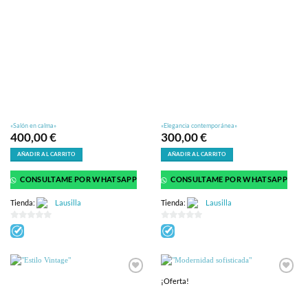
«Salón en calma»
«Elegancia contemporánea»
400,00
€
300,00
€
AÑADIR AL CARRITO
AÑADIR AL CARRITO
CONSULTAME POR WHATSAPP
CONSULTAME POR WHATSAPP
Tienda:
Lausilla
Tienda:
Lausilla
0
0
de
de
5
5
¡Oferta!