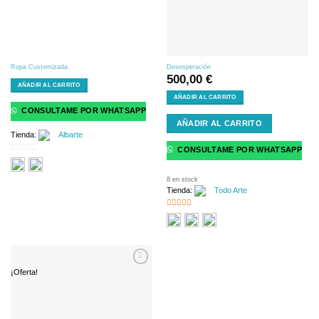
Ropa Customizada
Desesperación
500,00
€
AÑADIR AL CARRITO
AÑADIR AL CARRITO
CONSULTAME POR WHATSAPP
AÑADIR AL CARRITO
Tienda:
Albarte
CONSULTAME POR WHATSAPP
0
de
8 en stock
5
Tienda:
Todo Arte
5
de 5
¡Oferta!