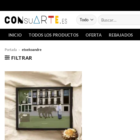
Saltar
al
Buscar
contenido
por:
INICIO
TODOS LOS PRODUCTOS
OFERTA
REBAJADOS
Portada
»
etxekoandre
FILTRAR